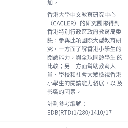
加。
香港大學中文教育研究中心
（CACLER）的研究團隊得到
香港特別行政區政府教育局委
託，參與此項國際大型教育研
究，一方面了解香港小學生的
閱讀能力，與全球同齡學生 的
比較；另一方面幫助教育人
員、學校和社會大眾檢視香港
小學生的閱讀能力發展，以 及
影響的因素。
計劃參考編號：
EDB(RTD)1/280/1410/17
Footer